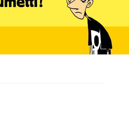
6
7
8