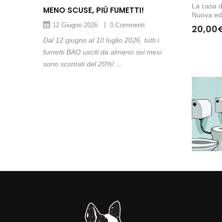
La casa d
MENO SCUSE, PIÙ FUMETTI!
Nuova ed
12 Giugno 2026
0 Commenti
20,00
Dal 12 giugno al 10 luglio 2026, tutti i
fumetti BAO usciti da almeno sei mesi
sono scontati del 20%! …