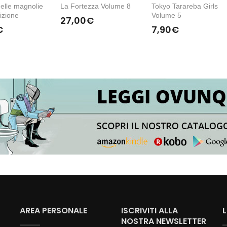
elle magnolie
La Fortezza Volume 8
Tokyo Tarareba Girls
izione
Volume 5
27,00
€
€
7,90
€
AREA PERSONALE
ISCRIVITI ALLA
NOSTRA NEWSLETTER