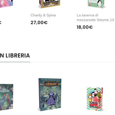
Charity & Sylvia
La taverna di
CARAMBOLA DI
UN POLPO ALLA
DODICI
mezzanotte Volume 13
CADAVERI
GOLA
€
27,00
€
18,00
€
N LIBRERIA