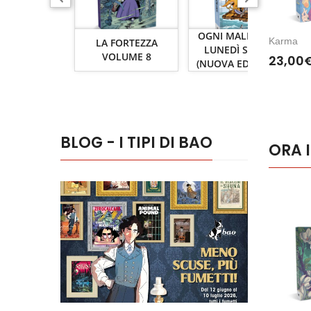
OGNI MALEDETTO
Karma
LA FORTEZZA
LUNEDÌ SU DUE
VOLUME 8
23,00
(NUOVA EDIZIONE)
BLOG - I TIPI DI BAO
ORA I