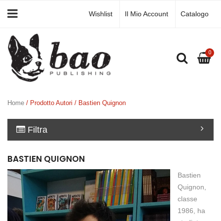
Wishlist
Il Mio Account
Catalogo
0
Home
/ Prodotto Autori / Bastien Quignon
Filtra
BASTIEN QUIGNON
Bastien
Quignon,
classe
1986, ha