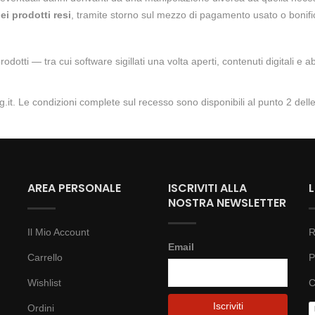
ei prodotti resi
, tramite storno sul mezzo di pagamento usato o bonifi
prodotti — tra cui software sigillati una volta aperti, contenuti digitali 
.it
. Le condizioni complete sul recesso sono disponibili al
punto 2 dell
AREA PERSONALE
ISCRIVITI ALLA
NOSTRA NEWSLETTER
Il Mio Account
R
Email
Carrello
P
Wishlist
C
Ordini