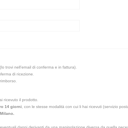
(lo trovi nell’email di conferma e in fattura).
nferma di ricezione.
 rimborso.
i ricevuto il prodotto.
ro 14 giorni
, con le stesse modalità con cui li hai ricevuti (servizio po
 Milano.
i eventuali danni derivanti da una manipolazione diversa da quella necess