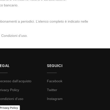
co bancario.
e abbonamenti a periodici. L’elenco completo è indicato nelle
e Condizioni d’uso
.
LEGAL
SEGUICI
ecesso dall’acquisto
Facebook
rivacy Policy
Twitter
ondizioni d’uso
Instagram
Privacy Policy