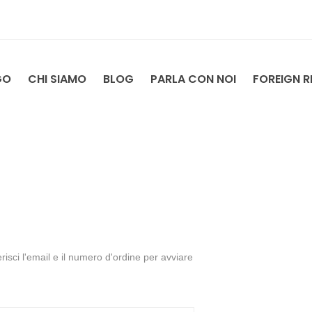
GO
CHI SIAMO
BLOG
PARLA CON NOI
FOREIGN R
risci l'email e il numero d'ordine per avviare