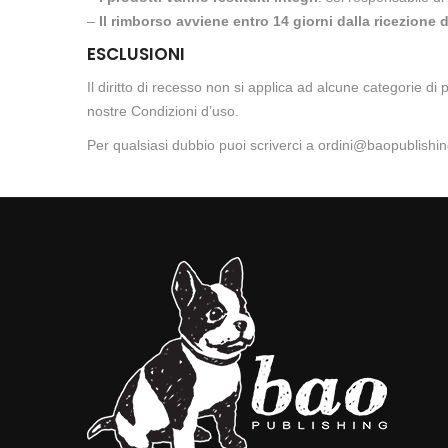
–
Il rimborso avviene entro 14 giorni dalla ricezione d
ESCLUSIONI
Il diritto di recesso non si applica ad alcune categorie di 
nostre
Condizioni d’uso
.
Per qualsiasi dubbio puoi scriverci a
ordini@baopublishing