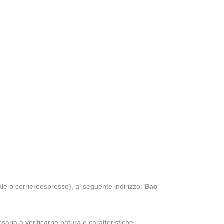
stale o corriereespresso), al seguente indirizzo:
Bao
aria a verificarne natura e caratteristiche.