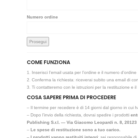
Numero ordine
Prosegui
COME FUNZIONA
1. Inserisci l’email usata per l’ordine e il numero d’ordine 
2. Conferma la richiesta: riceverai subito una email di co
3. Ti contatteremo con le istruzioni per la restituzione e il
COSA SAPERE PRIMA DI PROCEDERE
– Il termine per recedere è di 14 giorni dal giorno in cui ha
– Dopo l’invio della richiesta, dovrai spedire i prodotti
ent
Publishing S.r.l. — Via Giacomo Leopardi n. 8, 20123
–
Le spese di restituzione sono a tuo carico.
–
I prodotti vanno restituiti integri
: sei responsabile d