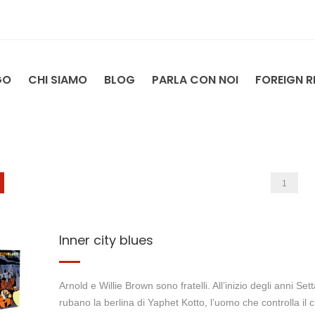
GO
CHI SIAMO
BLOG
PARLA CON NOI
FOREIGN R
1
Inner city blues
Arnold e Willie Brown sono fratelli. All’inizio degli anni Se
rubano la berlina di Yaphet Kotto, l’uomo che controlla il cr