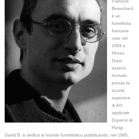
François
Beauchard,
è un
fumettista
francese
nato nel
1959 a
Nîmes.
Dopo
essersi
formato
presso la
scuola
superiore
di Arti
applicate
Duperré di
Parigi,
David B. si dedica al mondo fumettistico pubblicando, nel 1985,