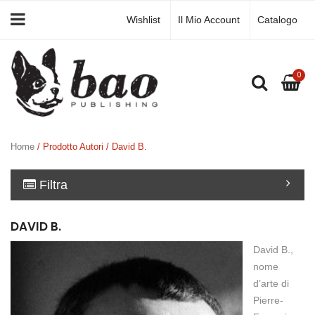
Wishlist
Il Mio Account
Catalogo
0
Home
/ Prodotto Autori / David B.
Filtra
DAVID B.
David B.,
nome
d’arte di
Pierre-