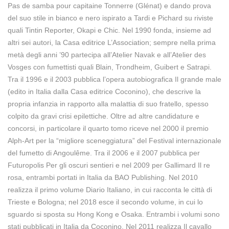
Pas de samba pour capitaine Tonnerre (Glénat) e dando prova
del suo stile in bianco e nero ispirato a Tardi e Pichard su riviste
quali Tintin Reporter, Okapi e Chic. Nel 1990 fonda, insieme ad
altri sei autori, la Casa editrice L’Association; sempre nella prima
metà degli anni ’90 partecipa all’Atelier Navak e all’Atelier des
Vosges con fumettisti quali Blain, Trondheim, Guibert e Satrapi.
Tra il 1996 e il 2003 pubblica l’opera autobiografica Il grande male
(edito in Italia dalla Casa editrice Coconino), che descrive la
propria infanzia in rapporto alla malattia di suo fratello, spesso
colpito da gravi crisi epilettiche. Oltre ad altre candidature e
concorsi, in particolare il quarto tomo riceve nel 2000 il premio
Alph-Art per la “migliore sceneggiatura” del Festival internazionale
del fumetto di Angoulême. Tra il 2006 e il 2007 pubblica per
Futuropolis Per gli oscuri sentieri e nel 2009 per Gallimard Il re
rosa, entrambi portati in Italia da BAO Publishing. Nel 2010
realizza il primo volume Diario Italiano, in cui racconta le città di
Trieste e Bologna; nel 2018 esce il secondo volume, in cui lo
sguardo si sposta su Hong Kong e Osaka. Entrambi i volumi sono
stati pubblicati in Italia da Coconino. Nel 2011 realizza Il cavallo