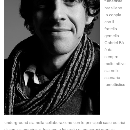
fumettista
brasiliano.
In coppia
con il
fratello
gemello
Gabriel Bá
è da
sempre
molto attivo
sia nello
scenario
fumettistico
underground sia nella collaborazione con le principali case editrici
di comics americani. Insieme a lui realizza numerosi graphic