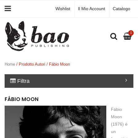
Wishlist
Il Mio Account
Catalogo
0
Home
/ Prodotto Autori / Fábio Moon
Filtra
FÁBIO MOON
Fábio
Moon
(1976) è
un