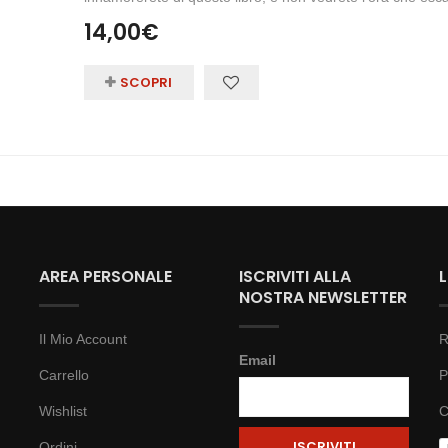
14,00
€
SCOPRI
AREA PERSONALE
ISCRIVITI ALLA
NOSTRA NEWSLETTER
Il Mio Account
R
Email
Carrello
P
Wishlist
C
Ordini