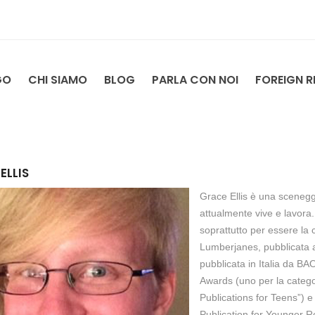
GO
CHI SIAMO
BLOG
PARLA CON NOI
FOREIGN R
ELLIS
Grace Ellis è una scenegg
attualmente vive e lavora.
soprattutto per essere la 
Lumberjanes, pubblicata a
pubblicata in Italia da BA
Awards (uno per la categor
Publications for Teens”) 
Publication for Younger R