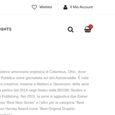
Wishlist
Il Mio Account
0
IGHTS
iatrice americana originaria di Columbus, Ohio, dove
 Pubblica come giornalista sul sito Autostraddle. È nota
co-creatrice, insieme a Watters e Stevenson, della serie
 partire dal 2014 negli States dalla BOOM! Studios e
O Publishing. Nel 2015, la serie si aggiudica due Eisner
ia “Best New Series” e l’altro per la categoria “Best
e un Harvey Award come “Best Original Graphic
eaders”.