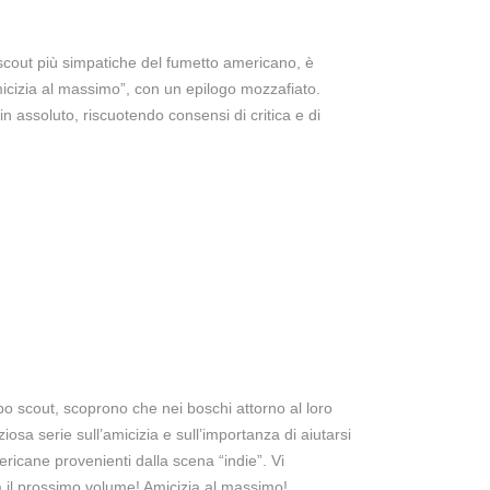
scout più simpatiche del fumetto americano, è
icizia al massimo”, con un epilogo mozzafiato.
n assoluto, riscuotendo consensi di critica e di
po scout, scoprono che nei boschi attorno al loro
osa serie sull’amicizia e sull’importanza di aiutarsi
ericane provenienti dalla scena “indie”. Vi
ca il prossimo volume! Amicizia al massimo!