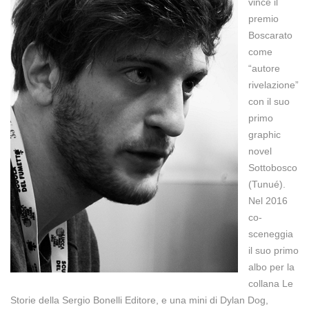
vince il
premio
Boscarato
come
“autore
rivelazione”
con il suo
primo
graphic
novel
Sottobosco
(Tunué).
Nel 2016
co-
sceneggia
il suo primo
albo per la
collana Le
Storie della Sergio Bonelli Editore, e una mini di Dylan Dog,