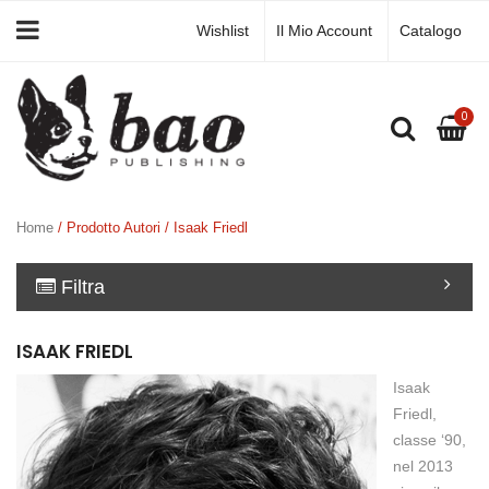
Wishlist
Il Mio Account
Catalogo
0
Home
/ Prodotto Autori / Isaak Friedl
Filtra
ISAAK FRIEDL
Isaak
Friedl,
classe ‘90,
nel 2013