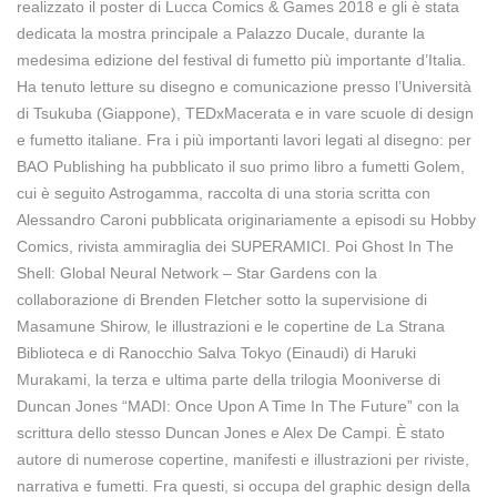
realizzato il poster di Lucca Comics & Games 2018 e gli è stata
dedicata la mostra principale a Palazzo Ducale, durante la
medesima edizione del festival di fumetto più importante d’Italia.
Ha tenuto letture su disegno e comunicazione presso l’Università
di Tsukuba (Giappone), TEDxMacerata e in vare scuole di design
e fumetto italiane. Fra i più importanti lavori legati al disegno: per
BAO Publishing ha pubblicato il suo primo libro a fumetti Golem,
cui è seguito Astrogamma, raccolta di una storia scritta con
Alessandro Caroni pubblicata originariamente a episodi su Hobby
Comics, rivista ammiraglia dei SUPERAMICI. Poi Ghost In The
Shell: Global Neural Network – Star Gardens con la
collaborazione di Brenden Fletcher sotto la supervisione di
Masamune Shirow, le illustrazioni e le copertine de La Strana
Biblioteca e di Ranocchio Salva Tokyo (Einaudi) di Haruki
Murakami, la terza e ultima parte della trilogia Mooniverse di
Duncan Jones “MADI: Once Upon A Time In The Future” con la
scrittura dello stesso Duncan Jones e Alex De Campi. È stato
autore di numerose copertine, manifesti e illustrazioni per riviste,
narrativa e fumetti. Fra questi, si occupa del graphic design della