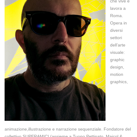
che vive e
lavora a
Roma.
Opera in
diversi
settori
dell’arte
visuale:
graphic
design,
motion
graphics,
animazione,illustrazione e narrazione sequenziale. Fondatore del
collettivo SUPERAMICI (assieme a Tuono Pettinato, Maicol &