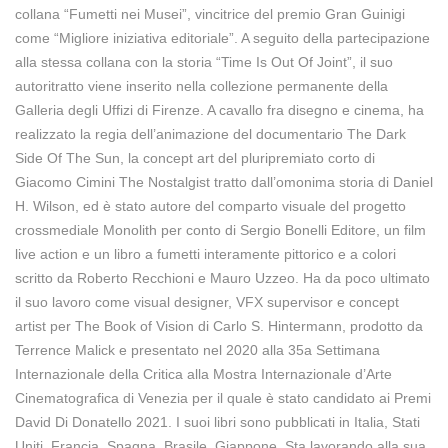
collana “Fumetti nei Musei”, vincitrice del premio Gran Guinigi
come “Migliore iniziativa editoriale”. A seguito della partecipazione
alla stessa collana con la storia “Time Is Out Of Joint”, il suo
autoritratto viene inserito nella collezione permanente della
Galleria degli Uffizi di Firenze. A cavallo fra disegno e cinema, ha
realizzato la regia dell’animazione del documentario The Dark
Side Of The Sun, la concept art del pluripremiato corto di
Giacomo Cimini The Nostalgist tratto dall’omonima storia di Daniel
H. Wilson, ed è stato autore del comparto visuale del progetto
crossmediale Monolith per conto di Sergio Bonelli Editore, un film
live action e un libro a fumetti interamente pittorico e a colori
scritto da Roberto Recchioni e Mauro Uzzeo. Ha da poco ultimato
il suo lavoro come visual designer, VFX supervisor e concept
artist per The Book of Vision di Carlo S. Hintermann, prodotto da
Terrence Malick e presentato nel 2020 alla 35a Settimana
Internazionale della Critica alla Mostra Internazionale d’Arte
Cinematografica di Venezia per il quale è stato candidato ai Premi
David Di Donatello 2021. I suoi libri sono pubblicati in Italia, Stati
Uniti, Francia, Spagna, Brasile, Giappone. Sta lavorando alla sua