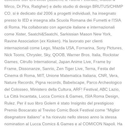
Mirco, Dr.Pira, Ratigher) e dello studio di design BRUTUS/CHIMP
CO. si è dedicato dal 2006 a progetti individuali, ha insegnato
presso lo IED e insegna alla Scuola Romana dei Fumetti e l’ISIA
di Roma. Ha collaborato con agenzie italiane e internazionali
come Xister, Saatchi&Saatchi, Sarkissian Mason New York,
Ravine Association (ex Kioken). Ha lavorato per clienti
internazionali come Lego, Mazda USA, Fornarina, Sony Pictures,
Nick Toons, Chrysler, Sky, QOOB, Warner Bros. Italia, Rockstar
Games, Citrullo International, Japan Anime Live, Frame by
Frame, Dissonanze, Sanrio, Zen Tiger Live, Terna, Festa del
Cinema di Roma, MIT, Unione Matematica Italiana, CNR, Vera,
Nature Records, Pigna records, Babelscape, Parco Archeologico
del Colosseo, Ministero della Cultura, ARF! Festival, ABC Lazio,
La Città Incantata, Lucca Comics & Games, ISIA Roma Design,
Rulez. Per il suo libro Golem è stato Insignito del prestigioso
Premio Boscarato al Treviso Comic Book Festival come “Miglior
disegnatore italiano” e ha ricevuto nello stesso anno la stessa
nomination al Lucca Comics & Games e al COMICON Napoli. Ha