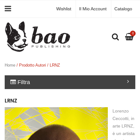
Wishlist
Il Mio Account
Catalogo
0
Home
/ Prodotto Autori / LRNZ
Filtra
LRNZ
Lorenzo
Ceccotti, in
arte LRNZ,
è un artista