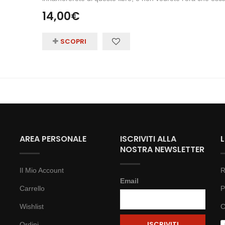
14,00
€
SCOPRI
AREA PERSONALE
ISCRIVITI ALLA
NOSTRA NEWSLETTER
Il Mio Account
R
Email
Carrello
P
Wishlist
C
Ordini