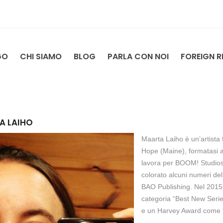
GO
CHI SIAMO
BLOG
PARLA CON NOI
FOREIGN R
A LAIHO
Maarta Laiho è un’artista f
Hope (Maine), formatasi a
lavora per BOOM! Studios 
colorato alcuni numeri del
BAO Publishing. Nel 2015,
categoria “Best New Series
e un Harvey Award come “