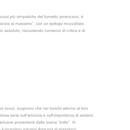
scout più simpatiche del fumetto americano, è
icizia al massimo”, con un epilogo mozzafiato.
n assoluto, riscuotendo consensi di critica e di
po scout, scoprono che nei boschi attorno al loro
osa serie sull’amicizia e sull’importanza di aiutarsi
ericane provenienti dalla scena “indie”. Vi
ca il prossimo volume! Amicizia al massimo!