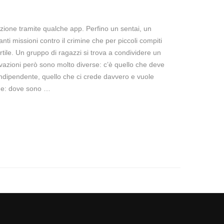
zione tramite qualche app. Perfino un sentai, un
ti missioni contro il crimine che per piccoli compiti
tile. Un gruppo di ragazzi si trova a condividere un
ivazioni però sono molto diverse: c’è quello che deve
 indipendente, quello che ci crede davvero e vuole
one: dove sono …