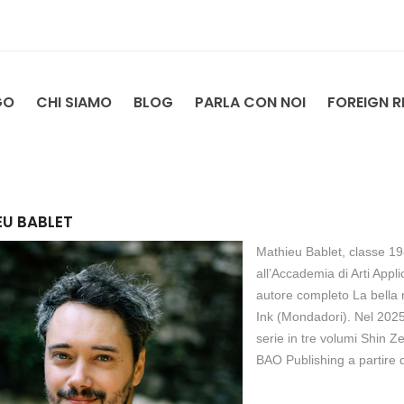
GO
CHI SIAMO
BLOG
PARLA CON NOI
FOREIGN R
U BABLET
Mathieu Bablet, classe 19
all’Accademia di Arti Appl
autore completo La bella m
Ink (Mondadori). Nel 2025,
serie in tre volumi Shin Z
BAO Publishing a partire 