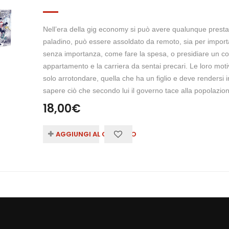
Nell’era della gig economy si può avere qualunque presta
paladino, può essere assoldato da remoto, sia per importan
senza importanza, come fare la spesa, o presidiare un cor
appartamento e la carriera da sentai precari. Le loro mot
solo arrotondare, quella che ha un figlio e deve rendersi
sapere ciò che secondo lui il governo tace alla popolazi
18,00
€
AGGIUNGI AL CARRELLO