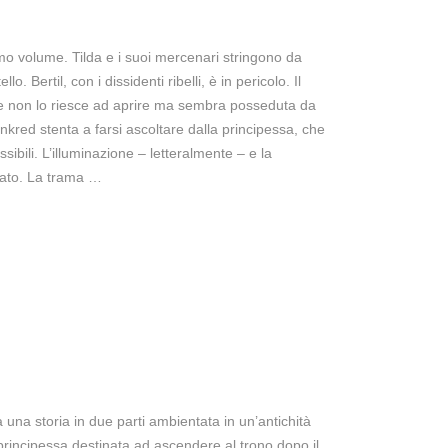
imo volume. Tilda e i suoi mercenari stringono da
. Bertil, con i dissidenti ribelli, è in pericolo. Il
he non lo riesce ad aprire ma sembra posseduta da
ankred stenta a farsi ascoltare dalla principessa, che
sibili. L’illuminazione – letteralmente – e la
tato. La trama …
 una storia in due parti ambientata in un’antichità
, principessa destinata ad ascendere al trono dopo il