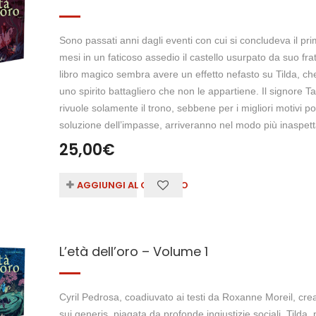
Sono passati anni dagli eventi con cui si concludeva il pr
mesi in un faticoso assedio il castello usurpato da suo fratello
libro magico sembra avere un effetto nefasto su Tilda, c
uno spirito battagliero che non le appartiene. Il signore T
rivuole solamente il trono, sebbene per i migliori motivi pos
soluzione dell’impasse, arriveranno nel modo più inaspet
25,00
€
AGGIUNGI AL CARRELLO
L’età dell’oro – Volume 1
Cyril Pedrosa, coadiuvato ai testi da Roxanne Moreil, crea
sui generis, piagata da profonde ingiustizie sociali. Tilda