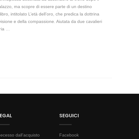
 palazzo, ma scopre di essere parte di un destino
ibro, intitolato L’età dell’oro, che predica la dottrina
divisione e della compassione. Aiutata da due cavalieri
pria …
LEGAL
SEGUICI
ecesso dall’acquisto
Facebook