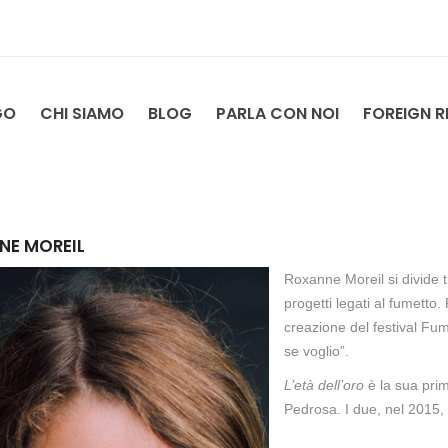
GO
CHI SIAMO
BLOG
PARLA CON NOI
FOREIGN R
NE MOREIL
Roxanne Moreil si divide t
progetti legati al fumetto.
creazione del festival Fu
se voglio”.
L’età dell’oro
è la sua prim
Pedrosa. I due, nel 2015,