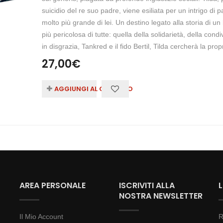
suicidio del re suo padre, viene esiliata per un intrigo di
molto più grande di lei. Un destino legato alla storia di un l
più pericolosa di tutte: quella della solidarietà, della con
in disgrazia, Tankred e il fido Bertil, Tilda cercherà la pro
27,00
€
AGGIUNGI AL CARRELLO
AREA PERSONALE
ISCRIVITI ALLA
NOSTRA NEWSLETTER
Il Mio Account
R