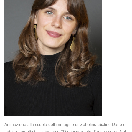
Animazione alla scuola dell’immagine di Gobelins, Sixtine Dano è
autrice, fumettista, animatrice 2D e insegnante d’animazione. Nel