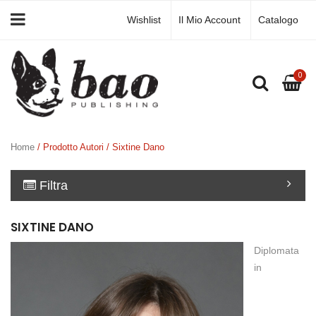
Wishlist
Il Mio Account
Catalogo
0
Home
/ Prodotto Autori / Sixtine Dano
Filtra
SIXTINE DANO
Diplomata
in