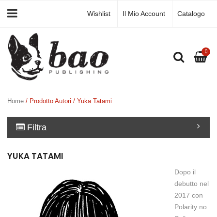
Wishlist
Il Mio Account
Catalogo
0
Home
/ Prodotto Autori / Yuka Tatami
Filtra
YUKA TATAMI
Dopo il
debutto nel
2017 con
Polarity no