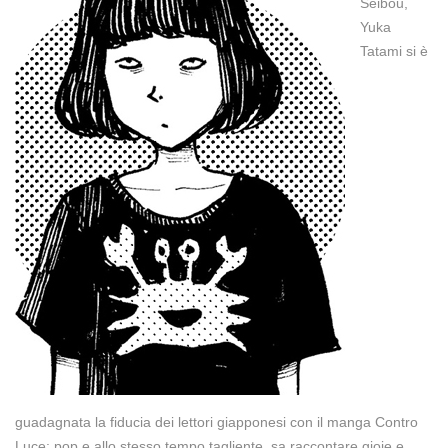
Seibou,
Yuka
Tatami si è
guadagnata la fiducia dei lettori giapponesi con il manga Contro
Luce: pop e allo stesso tempo tagliente, sa raccontare gioie e