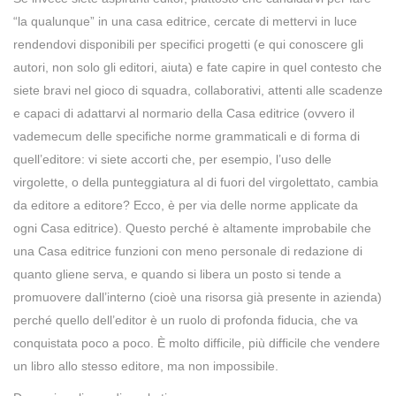
“la qualunque” in una casa editrice, cercate di mettervi in luce
rendendovi disponibili per specifici progetti (e qui conoscere gli
autori, non solo gli editori, aiuta) e fate capire in quel contesto che
siete bravi nel gioco di squadra, collaborativi, attenti alle scadenze
e capaci di adattarvi al normario della Casa editrice (ovvero il
vademecum delle specifiche norme grammaticali e di forma di
quell’editore: vi siete accorti che, per esempio, l’uso delle
virgolette, o della punteggiatura al di fuori del virgolettato, cambia
da editore a editore? Ecco, è per via delle norme applicate da
ogni Casa editrice). Questo perché è altamente improbabile che
una Casa editrice funzioni con meno personale di redazione di
quanto gliene serva, e quando si libera un posto si tende a
promuovere dall’interno (cioè una risorsa già presente in azienda)
perché quello dell’editor è un ruolo di profonda fiducia, che va
conquistata poco a poco. È molto difficile, più difficile che vendere
un libro allo stesso editore, ma non impossibile.