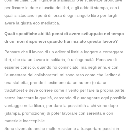
commerciale, con il quale si stabiliscono le scadenze produttive
per fissare le date di uscita dei libri, e gli addetti stampa, con i
quali si studiano i punti di forza di ogni singolo libro per fargli
avere la giusta eco mediatica.
Quali specifiche abilità pensi di avere sviluppato nel tempo
di cui non disponevi quando hai iniziato questo lavoro?
Pensare che il lavoro di un editor si limiti a leggere e correggere
libri, che sia un lavoro in solitaria, è un’ingenuità. Pensavo di
esserne conscio, quando ho cominciato, ma negli anni, e con
l’aumentare dei collaboratori, mi sono reso conto che l’editor è
una staffetta, prende il testimone da un autore (o da un
traduttore) e deve correre come il vento per fare la propria parte,
senza intaccare la qualità, cercando di guadagnare ogni possibile
vantaggio nella filiera, per dare la possibilità a chi viene dopo
(stampa, promozione) di poter lavorare con serenità e con
materiale ineccepibile.
Sono diventato anche molto resistente a trasportare pacchi in