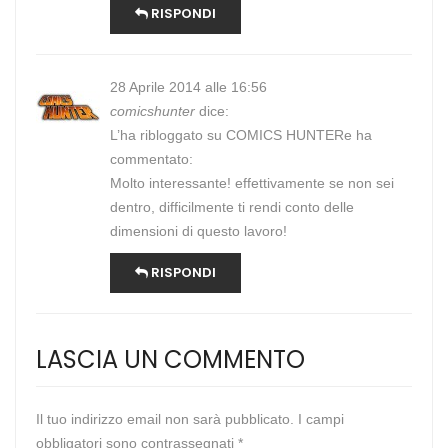
RISPONDI
28 Aprile 2014 alle 16:56
comicshunter
dice:
L’ha ribloggato su
COMICS HUNTER
e ha
commentato:
Molto interessante! effettivamente se non sei
dentro, difficilmente ti rendi conto delle
dimensioni di questo lavoro!
RISPONDI
LASCIA UN COMMENTO
Il tuo indirizzo email non sarà pubblicato.
I campi
obbligatori sono contrassegnati
*