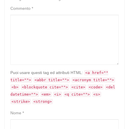
Commento
*
Puoi usare questi tag ed attributi HTML:
<a href=""
title="">
<abbr title="">
<acronym title="">
<b>
<blockquote cite="">
<cite>
<code>
<del
datetime="">
<em>
<i>
<q cite="">
<s>
<strike>
<strong>
Nome
*