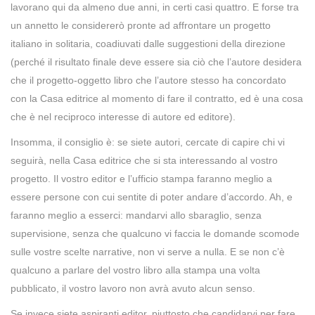
lavorano qui da almeno due anni, in certi casi quattro. E forse tra
un annetto le considererò pronte ad affrontare un progetto
italiano in solitaria, coadiuvati dalle suggestioni della direzione
(perché il risultato finale deve essere sia ciò che l’autore desidera
che il progetto-oggetto libro che l’autore stesso ha concordato
con la Casa editrice al momento di fare il contratto, ed è una cosa
che è nel reciproco interesse di autore ed editore).
Insomma, il consiglio è: se siete autori, cercate di capire chi vi
seguirà, nella Casa editrice che si sta interessando al vostro
progetto. Il vostro editor e l’ufficio stampa faranno meglio a
essere persone con cui sentite di poter andare d’accordo. Ah, e
faranno meglio a esserci: mandarvi allo sbaraglio, senza
supervisione, senza che qualcuno vi faccia le domande scomode
sulle vostre scelte narrative, non vi serve a nulla. E se non c’è
qualcuno a parlare del vostro libro alla stampa una volta
pubblicato, il vostro lavoro non avrà avuto alcun senso.
Se invece siete aspiranti editor, piuttosto che candidarvi per fare