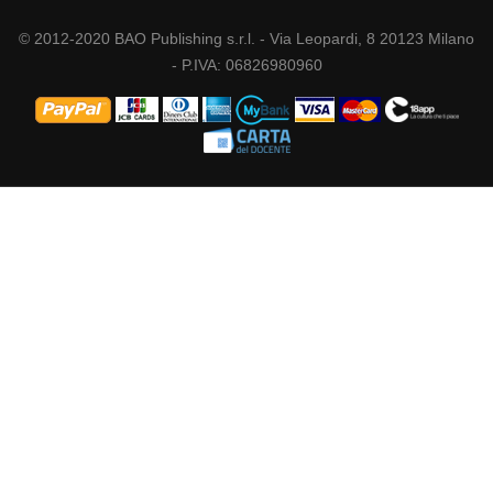
© 2012-2020 BAO Publishing s.r.l. - Via Leopardi, 8 20123 Milano
- P.IVA: 06826980960