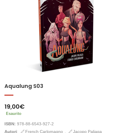
Aqualung S03
19,00
€
Esaurito
ISBN:
978-88-6543-927-2
Autori
:
French Carlomagno
,
Jacopo Paliaga