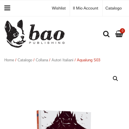
Wishlist
Il Mio Account
Catalogo
0
Home
/
Catalogo
/
Collana
/
Autori Italiani
/ Aqualung S03