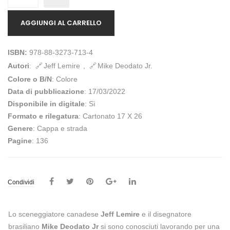
AGGIUNGI AL CARRELLO
ISBN:
978-88-3273-713-4
Autori
:
Jeff Lemire
,
Mike Deodato Jr.
Colore o B/N
: Colore
Data di pubblicazione
: 17/03/2022
Disponibile in digitale
: Sì
Formato e rilegatura
: Cartonato 17 X 26
Genere
: Cappa e strada
Pagine
: 136
Condividi
Lo sceneggiatore canadese
Jeff Lemire
e il disegnatore
brasiliano
Mike Deodato Jr
si sono conosciuti lavorando per una