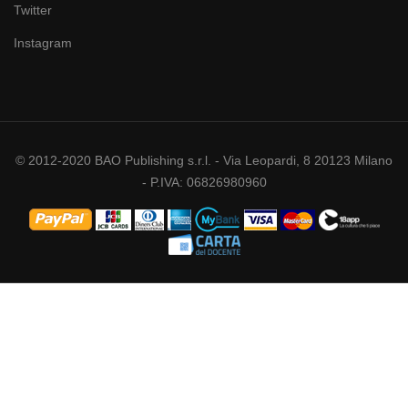
Twitter
Instagram
© 2012-2020 BAO Publishing s.r.l. - Via Leopardi, 8 20123 Milano
- P.IVA: 06826980960