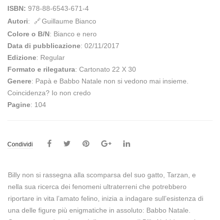
ISBN:
978-88-6543-671-4
Autori
:
Guillaume Bianco
Colore o B/N
: Bianco e nero
Data di pubblicazione
: 02/11/2017
Edizione
: Regular
Formato e rilegatura
: Cartonato 22 X 30
Genere
: Papà e Babbo Natale non si vedono mai insieme.
Coincidenza? Io non credo
Pagine
: 104
Condividi
Billy non si rassegna alla scomparsa del suo gatto, Tarzan, e
nella sua ricerca dei fenomeni ultraterreni che potrebbero
riportare in vita l’amato felino, inizia a indagare sull’esistenza di
una delle figure più enigmatiche in assoluto: Babbo Natale.