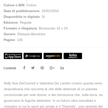
Colore o B/N
: Colore
Data di pubblicazione
: 15/01/2016
Disponibile in digitale
: Sì
Edizione
: Regular
Formato e rilegatura
: Brossurato 16 x 24
Genere
: Distopia liberatrice
Pagine
: 136
Condividi
Kelly Sue DeConnick e Valentine De Landro creano questa serie
straordinaria che racconta le vite delle detenute di un pianeta
correzionale per sole donne, e dei retroscena che, sulla terra, ne
governano le logiche detentive. In un futuro ultra-moralista e
misogino in cui lo sport più amato è il “Duemila”, una variante del