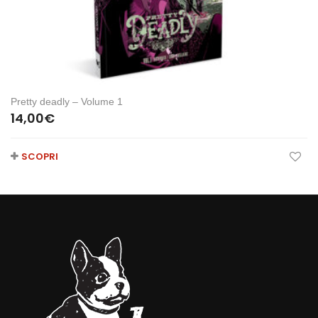
Pretty deadly – Volume 1
14,00
€
SCOPRI