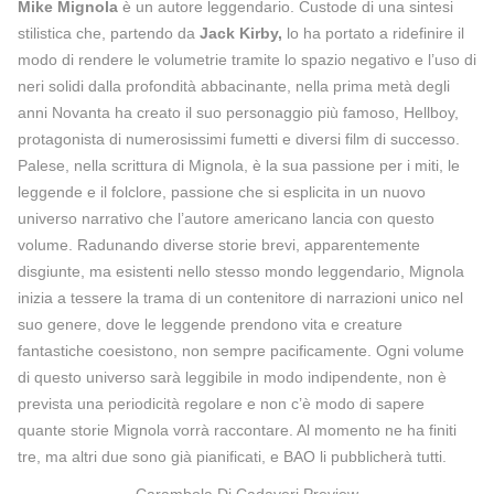
Mike Mignola
è un autore leggendario. Custode di una sintesi
stilistica che, partendo da
Jack Kirby,
lo ha portato a ridefinire il
modo di rendere le volumetrie tramite lo spazio negativo e l’uso di
neri solidi dalla profondità abbacinante, nella prima metà degli
anni Novanta ha creato il suo personaggio più famoso, Hellboy,
protagonista di numerosissimi fumetti e diversi film di successo.
Palese, nella scrittura di Mignola, è la sua passione per i miti, le
leggende e il folclore, passione che si esplicita in un nuovo
universo narrativo che l’autore americano lancia con questo
volume. Radunando diverse storie brevi, apparentemente
disgiunte, ma esistenti nello stesso mondo leggendario, Mignola
inizia a tessere la trama di un contenitore di narrazioni unico nel
suo genere, dove le leggende prendono vita e creature
fantastiche coesistono, non sempre pacificamente. Ogni volume
di questo universo sarà leggibile in modo indipendente, non è
prevista una periodicità regolare e non c’è modo di sapere
quante storie Mignola vorrà raccontare. Al momento ne ha finiti
tre, ma altri due sono già pianificati, e BAO li pubblicherà tutti.
Carambola Di Cadaveri Preview