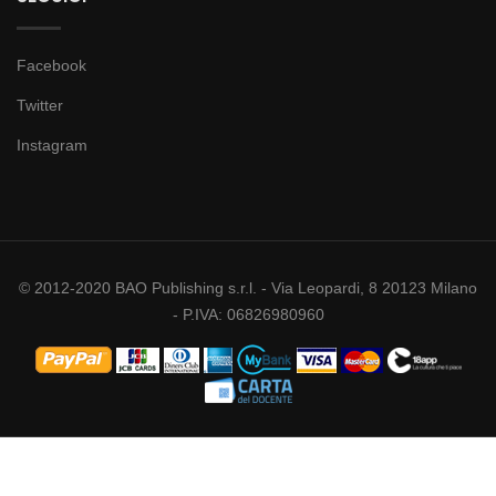
Facebook
Twitter
Instagram
© 2012-2020 BAO Publishing s.r.l. - Via Leopardi, 8 20123 Milano
- P.IVA: 06826980960