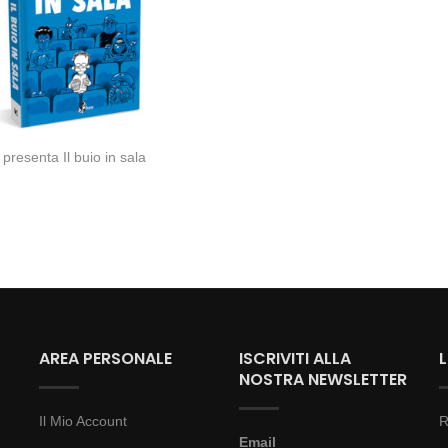
resenta Il buio in sala
AREA PERSONALE
ISCRIVITI ALLA
NOSTRA NEWSLETTER
Il Mio Account
R
Email