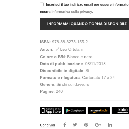
Inserisci il tuo indirizzo email per essere informato 
nostra
informativa sulla privacy
.
ISBN:
978-88-3273-155-2
Autori
:
Leo Ortolani
Colore o B/N
: Bianco e nero
Data di pubblicazione
: 08/11/2018
Disponibile in digitale
: Sì
Formato e rilegatura
: Cartonato 17 x 24
Genere
: Sii chi sei davvero
Pagine
: 240
Condividi