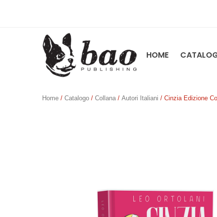
HOME
CATALO
Home
/
Catalogo
/
Collana
/
Autori Italiani
/ Cinzia Edizione C