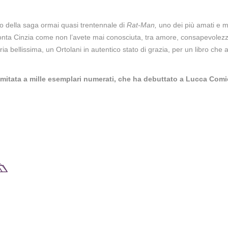
no della saga ormai quasi trentennale di
Rat-Man,
uno dei più amati e me
ta Cinzia come non l’avete mai conosciuta, tra amore, consapevolezza d
ria bellissima, un Ortolani in autentico stato di grazia, per un libro che
limitata a mille esemplari numerati, che ha debuttato a Lucca Co