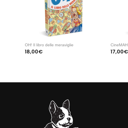
OH! Il libro delle meraviglie
CineMAH p
18,00
€
17,00
€