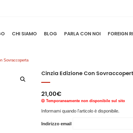
GO
CHI SIAMO
BLOG
PARLA CON NOI
FOREIGN R
on Sovraccoperta
Cinzia Edizione Con Sovraccoper
21,00
€
Temporaneamente non disponibile sul sito
Informami quando l'articolo è disponibile.
Indirizzo email