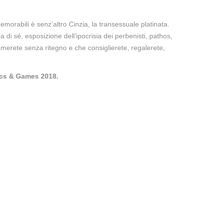
morabili è senz’altro Cinzia, la transessuale platinata.
i sé, esposizione dell’ipocrisia dei perbenisti, pathos,
 amerete senza ritegno e che consiglierete, regalerete,
mics & Games 2018.