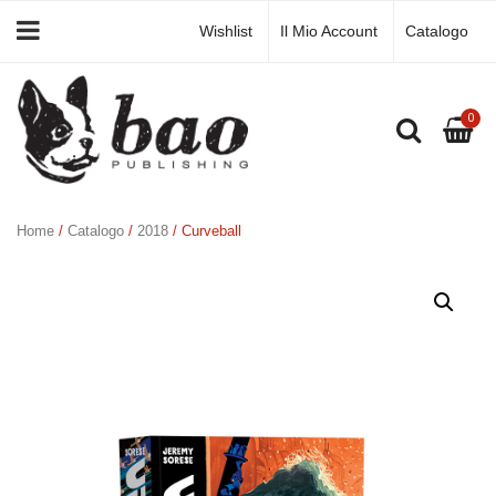
Wishlist
Il Mio Account
Catalogo
0
Home
/
Catalogo
/
2018
/ Curveball