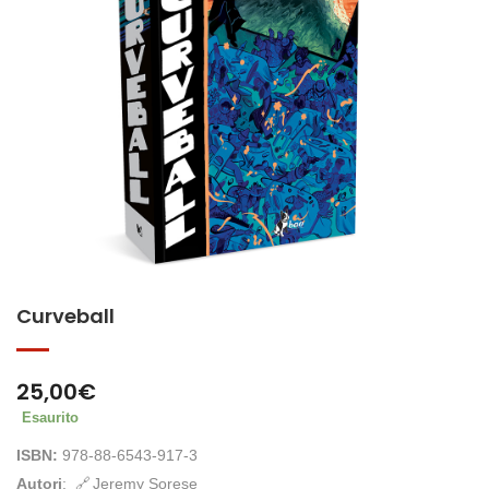
Curveball
25,00
€
Esaurito
ISBN:
978-88-6543-917-3
Autori
:
Jeremy Sorese