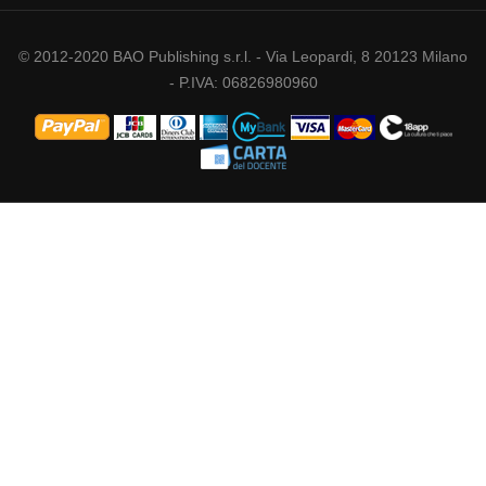
© 2012-2020 BAO Publishing s.r.l. - Via Leopardi, 8 20123 Milano
- P.IVA: 06826980960