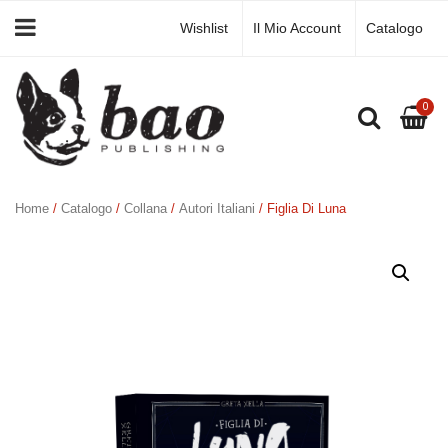
Wishlist
Il Mio Account
Catalogo
0
Home
/
Catalogo
/
Collana
/
Autori Italiani
/ Figlia Di Luna