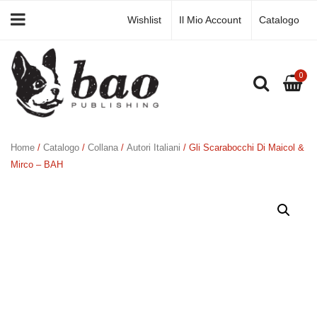
Wishlist
Il Mio Account
Catalogo
0
Home
/
Catalogo
/
Collana
/
Autori Italiani
/ Gli Scarabocchi Di Maicol &
Mirco – BAH