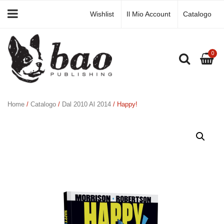
Wishlist
Il Mio Account
Catalogo
0
Home
/
Catalogo
/
Dal 2010 Al 2014
/ Happy!