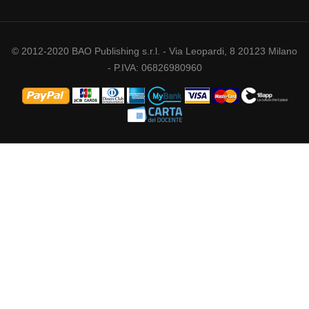
© 2012-2020 BAO Publishing s.r.l. - Via Leopardi, 8 20123 Milano
- P.IVA: 06826980960