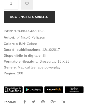
Quantità
AGGIUNGI AL CARRELLO
ISBN:
978-88-6543-912-8
Autori
:
Nicolò Pellizzon
Colore o B/N
: Colore
Data di pubblicazione
: 12/10/2017
Disponibile in digitale
: Sì
Formato e rilegatura
: Brossurato 18 X 25
Genere
: Magical teenage powerplay
Pagine
: 208
Condividi