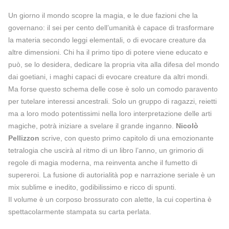
Un giorno il mondo scopre la magia, e le due fazioni che la
governano: il sei per cento dell’umanità è capace di trasformare
la materia secondo leggi elementali, o di evocare creature da
altre dimensioni. Chi ha il primo tipo di potere viene educato e
può, se lo desidera, dedicare la propria vita alla difesa del mondo
dai goetiani, i maghi capaci di evocare creature da altri mondi.
Ma forse questo schema delle cose è solo un comodo paravento
per tutelare interessi ancestrali. Solo un gruppo di ragazzi, reietti
ma a loro modo potentissimi nella loro interpretazione delle arti
magiche, potrà iniziare a svelare il grande inganno.
Nicolò
Pellizzon
scrive, con questo primo capitolo di una emozionante
tetralogia che uscirà al ritmo di un libro l’anno, un grimorio di
regole di magia moderna, ma reinventa anche il fumetto di
supereroi. La fusione di autorialità pop e narrazione seriale è un
mix sublime e inedito, godibilissimo e ricco di spunti.
Il volume è un corposo brossurato con alette, la cui copertina è
spettacolarmente stampata su carta perlata.