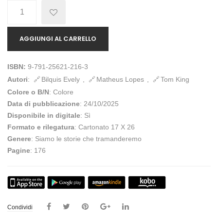
Quantità
AGGIUNGI AL CARRELLO
ISBN:
9-791-25621-216-3
Autori
:
Bilquis Evely
,
Matheus Lopes
,
Tom King
Colore o B/N
: Colore
Data di pubblicazione
: 24/10/2025
Disponibile in digitale
: Sì
Formato e rilegatura
: Cartonato 17 X 26
Genere
: Siamo le storie che tramanderemo
Pagine
: 176
Condividi