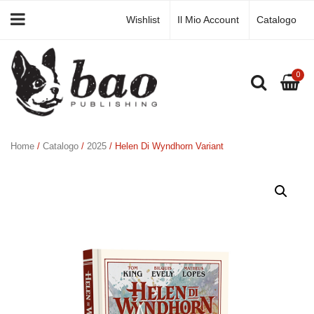
Wishlist
Il Mio Account
Catalogo
0
Home
/
Catalogo
/
2025
/ Helen Di Wyndhorn Variant