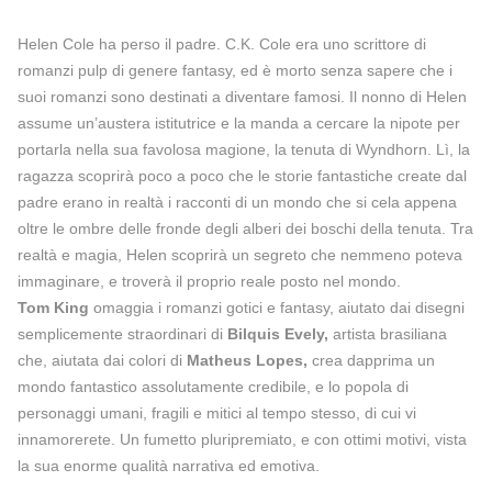
Helen Cole ha perso il padre. C.K. Cole era uno scrittore di
romanzi pulp di genere fantasy, ed è morto senza sapere che i
suoi romanzi sono destinati a diventare famosi. Il nonno di Helen
assume un’austera istitutrice e la manda a cercare la nipote per
portarla nella sua favolosa magione, la tenuta di Wyndhorn. Lì, la
ragazza scoprirà poco a poco che le storie fantastiche create dal
padre erano in realtà i racconti di un mondo che si cela appena
oltre le ombre delle fronde degli alberi dei boschi della tenuta. Tra
realtà e magia, Helen scoprirà un segreto che nemmeno poteva
immaginare, e troverà il proprio reale posto nel mondo.
Tom King
omaggia i romanzi gotici e fantasy, aiutato dai disegni
semplicemente straordinari di
Bilquis Evely,
artista brasiliana
che, aiutata dai colori di
Matheus Lopes,
crea dapprima un
mondo fantastico assolutamente credibile, e lo popola di
personaggi umani, fragili e mitici al tempo stesso, di cui vi
innamorerete. Un fumetto pluripremiato, e con ottimi motivi, vista
la sua enorme qualità narrativa ed emotiva.