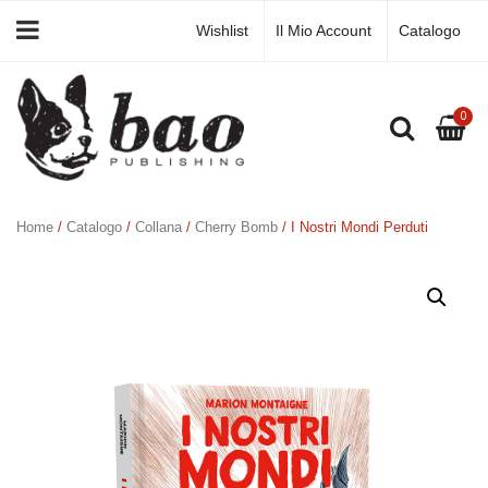
Wishlist
Il Mio Account
Catalogo
0
Home
/
Catalogo
/
Collana
/
Cherry Bomb
/ I Nostri Mondi Perduti