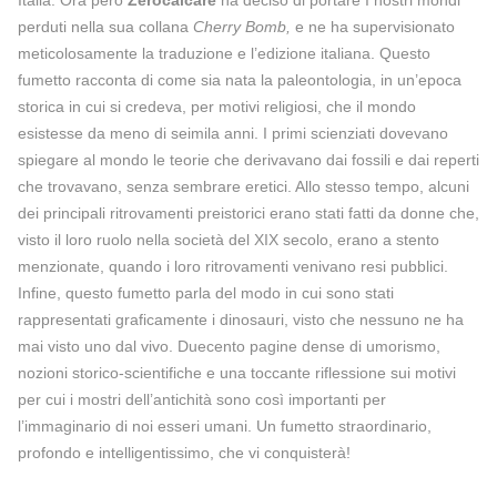
Italia. Ora però
Zerocalcare
ha deciso di portare I nostri mondi
perduti nella sua collana
Cherry Bomb,
e ne ha supervisionato
meticolosamente la traduzione e l’edizione italiana. Questo
fumetto racconta di come sia nata la paleontologia, in un’epoca
storica in cui si credeva, per motivi religiosi, che il mondo
esistesse da meno di seimila anni. I primi scienziati dovevano
spiegare al mondo le teorie che derivavano dai fossili e dai reperti
che trovavano, senza sembrare eretici. Allo stesso tempo, alcuni
dei principali ritrovamenti preistorici erano stati fatti da donne che,
visto il loro ruolo nella società del XIX secolo, erano a stento
menzionate, quando i loro ritrovamenti venivano resi pubblici.
Infine, questo fumetto parla del modo in cui sono stati
rappresentati graficamente i dinosauri, visto che nessuno ne ha
mai visto uno dal vivo. Duecento pagine dense di umorismo,
nozioni storico-scientifiche e una toccante riflessione sui motivi
per cui i mostri dell’antichità sono così importanti per
l’immaginario di noi esseri umani. Un fumetto straordinario,
profondo e intelligentissimo, che vi conquisterà!