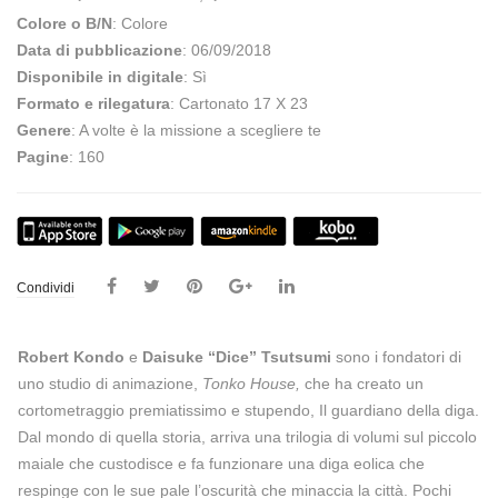
Colore o B/N
: Colore
Data di pubblicazione
: 06/09/2018
Disponibile in digitale
: Sì
Formato e rilegatura
: Cartonato 17 X 23
Genere
: A volte è la missione a scegliere te
Pagine
: 160
Condividi
Robert Kondo
e
Daisuke “Dice” Tsutsumi
sono i fondatori di
uno studio di animazione,
Tonko House
,
che ha creato un
cortometraggio premiatissimo e stupendo,
Il guardiano della diga
.
Dal mondo di quella storia, arriva una trilogia di volumi sul piccolo
maiale che custodisce e fa funzionare una diga eolica che
respinge con le sue pale l’oscurità che minaccia la città. Pochi