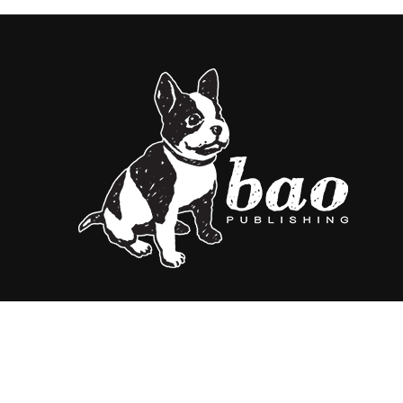
© 2012-2020 BAO Publishing s.r.l. - Via Leopardi, 8 201