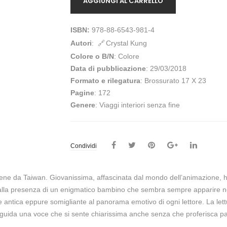
AGGIUNGI AL CARRELLO
ISBN:
978-88-6543-981-4
Autori
:
Crystal Kung
Colore o B/N
: Colore
Data di pubblicazione
: 29/03/2018
Formato e rilegatura
: Brossurato 17 X 23
Pagine
: 172
Genere
: Viaggi interiori senza fine
Condividi
iene da Taiwan. Giovanissima, affascinata dal mondo dell’animazione, 
o dalla presenza di un enigmatico bambino che sembra sempre apparire n
 e antica eppure somigliante al panorama emotivo di ogni lettore. La let
 da guida una voce che si sente chiarissima anche senza che proferisca pa