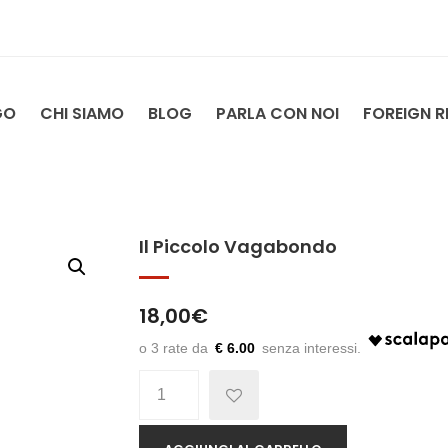
GO
CHI SIAMO
BLOG
PARLA CON NOI
FOREIGN R
Il Piccolo Vagabondo
18,00
€
€ 6.00
Quantità