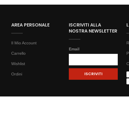
AREA PERSONALE
ISCRIVITI ALLA
NOSTRA NEWSLETTER
Il Mio Account
R
Email
Carrello
P
Wishlist
C
Ordini
23 Milano - P.IVA: 06826980960