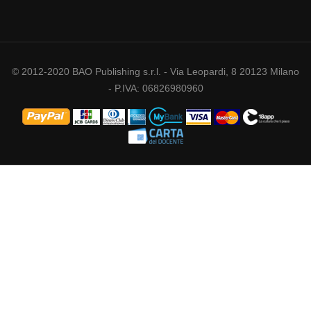
© 2012-2020 BAO Publishing s.r.l. - Via Leopardi, 8 20123 Milano
- P.IVA: 06826980960