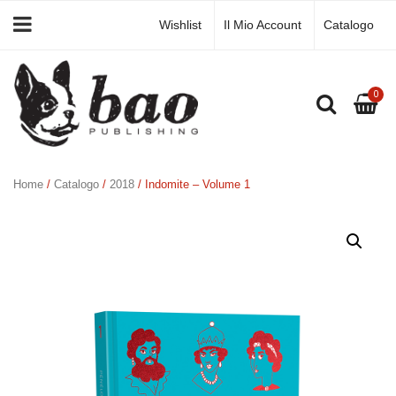
Wishlist
Il Mio Account
Catalogo
0
Home
/
Catalogo
/
2018
/ Indomite – Volume 1