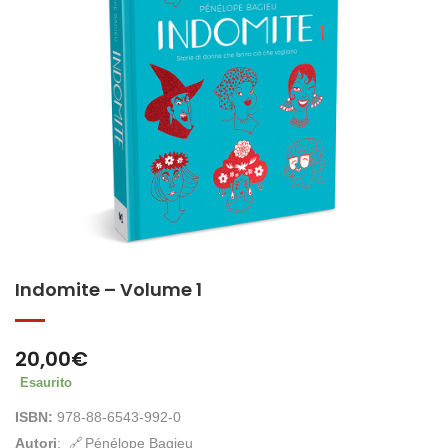
Indomite – Volume 1
20,00
€
Esaurito
ISBN:
978-88-6543-992-0
Autori
:
Pénélope Bagieu