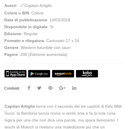
Autori
:
Capitan Artiglio
Colore o B/N
: Colore
Data di pubblicazione
: 14/03/2018
Disponibile in digitale
: Sì
Edizione
: Regular
Formato e rilegatura
: Cartonato 17 x 24
Genere
: Western futuribile con sauri
Pagine
: 208 (Edizione aumentata)
Condividi
Capitan Artiglio
torna con il secondo dei tre capitoli di Kids With
Guns: la Bambina senza nome si sente sola e fa la sola cosa
logica per una che non dice una parola, ma spara benissimo. I
teschi di Moloch si rivelano una maledizione più che un