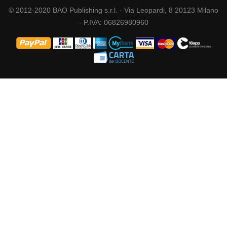
© 2012-2020 BAO Publishing s.r.l. - Via Leopardi, 8 20123 Milano
- P.IVA: 06826980960