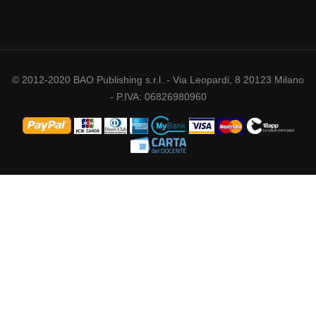
© 2012-2020 BAO Publishing s.r.l. - Via Leopardi, 8 20123 Milano
- P.IVA: 06826980960