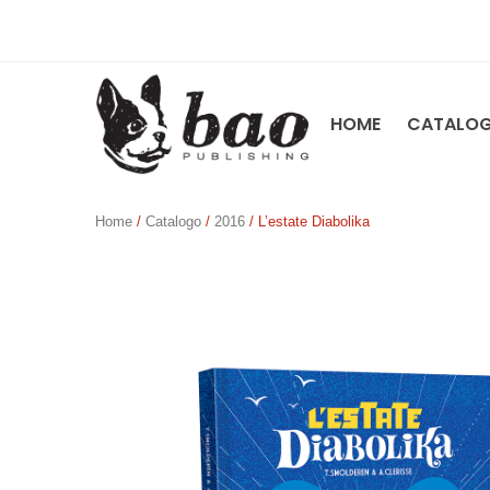
HOME
CATALO
Home
/
Catalogo
/
2016
/ L’estate Diabolika