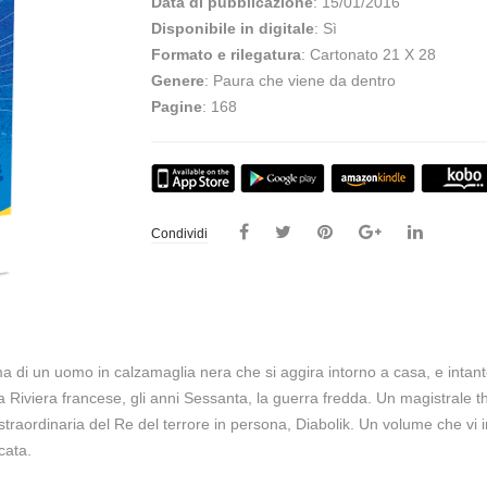
Data di pubblicazione
: 15/01/2016
Disponibile in digitale
: Sì
Formato e rilegatura
: Cartonato 21 X 28
Genere
: Paura che viene da dentro
Pagine
: 168
Condividi
ma di un uomo in calzamaglia nera che si aggira intorno a casa, e intan
iviera francese, gli anni Sessanta, la guerra fredda. Un magistrale thril
straordinaria del Re del terrore in persona, Diabolik. Un volume che vi 
cata.