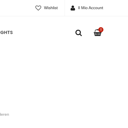
Wishlist
Il Mio Account
0
IGHTS
deren