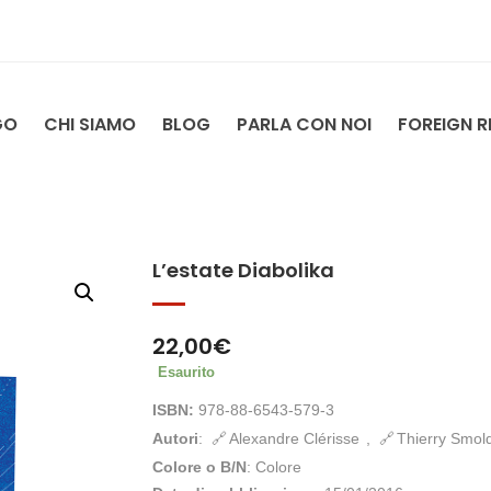
GO
CHI SIAMO
BLOG
PARLA CON NOI
FOREIGN R
L’estate Diabolika
22,00
€
Esaurito
ISBN:
978-88-6543-579-3
Autori
:
Alexandre Clérisse
,
Thierry Smol
Colore o B/N
: Colore