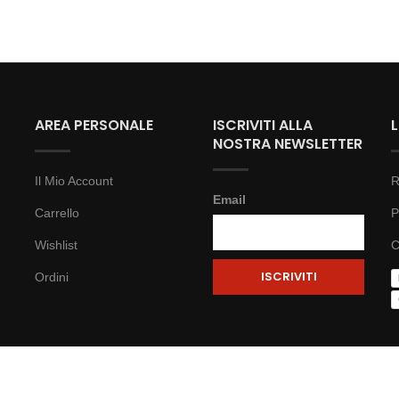
AREA PERSONALE
ISCRIVITI ALLA
NOSTRA NEWSLETTER
Il Mio Account
R
Email
Carrello
P
Wishlist
C
Ordini