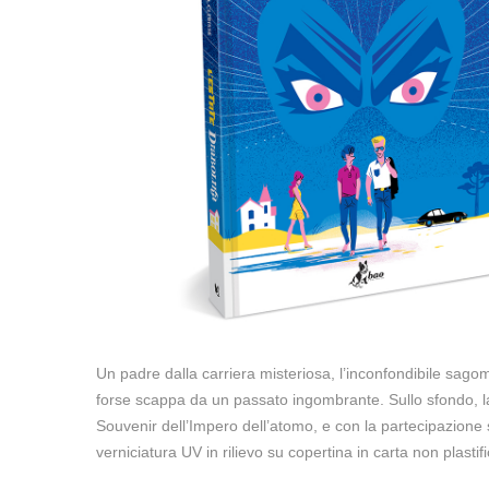
Un padre dalla carriera misteriosa, l’inconfondibile sago
forse scappa da un passato ingombrante. Sullo sfondo, la R
Souvenir dell’Impero dell’atomo, e con la partecipazione 
verniciatura UV in rilievo su copertina in carta non plastifi