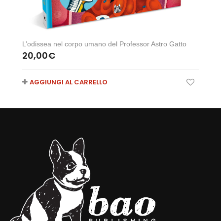
L’odissea nel corpo umano del Professor Astro Gatto
20,00
€
AGGIUNGI AL CARRELLO