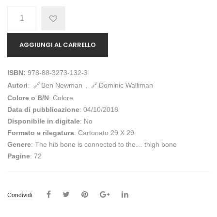
Quantità
AGGIUNGI AL CARRELLO
ISBN:
978-88-3273-132-3
Autori
:
Ben Newman
,
Dominic Walliman
Colore o B/N
: Colore
Data di pubblicazione
: 04/10/2018
Disponibile in digitale
: No
Formato e rilegatura
: Cartonato 29 X 29
Genere
: The hib bone is connected to the… thigh bone
Pagine
: 72
Condividi