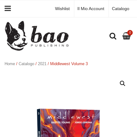
Wishlist
Il Mio Account
Catalogo
0
Home
/
Catalogo
/
2021
/ Middlewest Volume 3