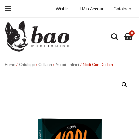
Wishlist
Il Mio Account
Catalogo
0
Home
/
Catalogo
/
Collana
/
Autori Italiani
/ Nodi Con Dedica