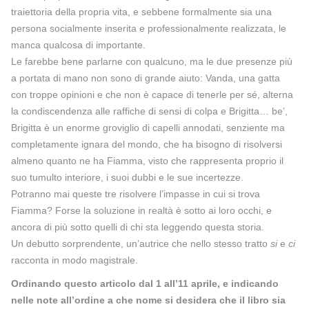
traiettoria della propria vita, e sebbene formalmente sia una
persona socialmente inserita e professionalmente realizzata, le
manca qualcosa di importante.
Le farebbe bene parlarne con qualcuno, ma le due presenze più
a portata di mano non sono di grande aiuto: Vanda, una gatta
con troppe opinioni e che non è capace di tenerle per sé, alterna
la condiscendenza alle raffiche di sensi di colpa e Brigitta… be’,
Brigitta è un enorme groviglio di capelli annodati, senziente ma
completamente ignara del mondo, che ha bisogno di risolversi
almeno quanto ne ha Fiamma, visto che rappresenta proprio il
suo tumulto interiore, i suoi dubbi e le sue incertezze.
Potranno mai queste tre risolvere l’impasse in cui si trova
Fiamma? Forse la soluzione in realtà è sotto ai loro occhi, e
ancora di più sotto quelli di chi sta leggendo questa storia.
Un debutto sorprendente, un’autrice che nello stesso tratto
si
e
ci
racconta in modo magistrale.
Ordinando questo articolo dal 1 all’11 aprile, e indicando
nelle note all’ordine a che nome si desidera che il libro sia