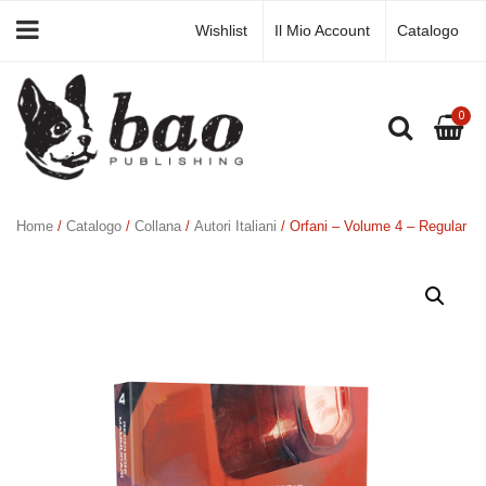
Wishlist
Il Mio Account
Catalogo
0
Home
/
Catalogo
/
Collana
/
Autori Italiani
/ Orfani – Volume 4 – Regular