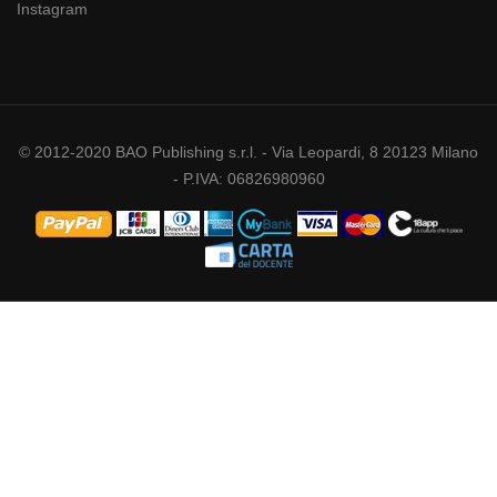
Instagram
© 2012-2020 BAO Publishing s.r.l. - Via Leopardi, 8 20123 Milano
- P.IVA: 06826980960