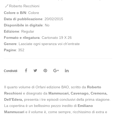
Roberto Recchioni
Colore o B/N
: Colore
Data di pubblicazione
: 20/02/2015
Disponibile in digitale
: No
Edizione
: Regular
Formato e rilegatura
: Cartonato 19 X 26
Genere
: Lasciate ogni speranza voi ch'entrate
Pagine
: 352
Condividi
Il quarto volume di
Orfani
edizione BAO, scritto da
Roberto
Recchioni
e disegnato da
Mammucari, Cavenago, Cremona,
Dell’Edera,
presenta i tre episodi conclusivi della prima stagione.
La copertina è un bellissimo pezzo inedito di
Emiliano
Mammucari
e il volume è, come sempre, ricchissimo di extra e