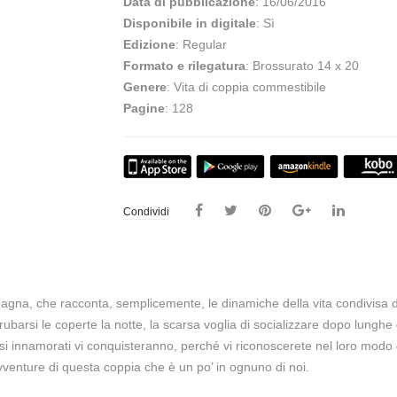
Data di pubblicazione
: 16/06/2016
Disponibile in digitale
: Sì
Edizione
: Regular
Formato e rilegatura
: Brossurato 14 x 20
Genere
: Vita di coppia commestibile
Pagine
: 128
Condividi
agna, che racconta, semplicemente, le dinamiche della vita condivisa 
rubarsi le coperte la notte, la scarsa voglia di socializzare dopo lunghe
si innamorati vi conquisteranno, perché vi riconoscerete nel loro modo
vventure di questa coppia che è un po’ in ognuno di noi.