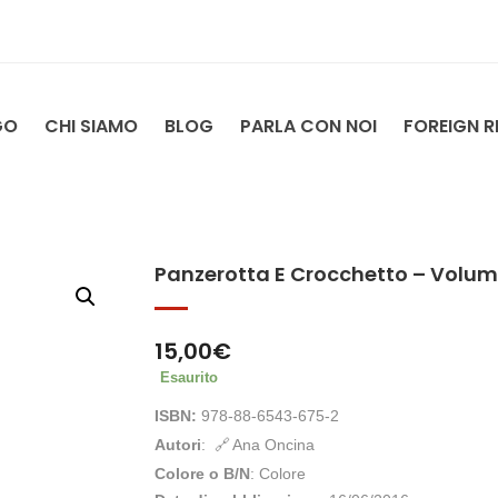
GO
CHI SIAMO
BLOG
PARLA CON NOI
FOREIGN R
Panzerotta E Crocchetto – Volum
15,00
€
Esaurito
ISBN:
978-88-6543-675-2
Autori
:
Ana Oncina
Colore o B/N
: Colore