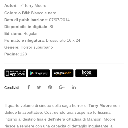
Autori
:
Terry Moore
Colore o B/N
: Bianco e nero
Data di pubblicazione
: 07/07/2014
Disponibile in digitale
: Sì
Edizione
: Regular
Formato e rilegatura
: Brossurato 16 x 24
Genere
: Horror suburbano
Pagine
: 128
Condividi
Il quarto volume di cinque della saga horror di
Terry Moore
non
delude le aspettative. Costruendo una suspense fortissima
intorno al destino finale dell’intera cittadina di Manson, Moore
riesce a rendere con una capacità di dettaglio inquietante la