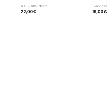
A.D. – After death
Black ha
22,00
€
19,00
€