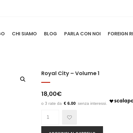
GO
CHI SIAMO
BLOG
PARLA CON NOI
FOREIGN R
Royal City – Volume 1
18,00
€
€ 6.00
Quantità