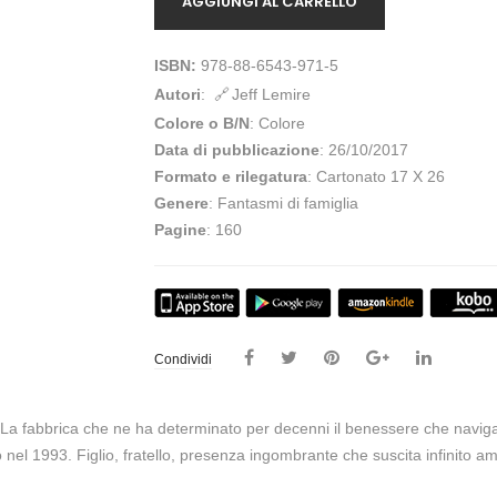
AGGIUNGI AL CARRELLO
ISBN:
978-88-6543-971-5
Autori
:
Jeff Lemire
Colore o B/N
: Colore
Data di pubblicazione
: 26/10/2017
Formato e rilegatura
: Cartonato 17 X 26
Genere
: Fantasmi di famiglia
Pagine
: 160
Condividi
 La fabbrica che ne ha determinato per decenni il benessere che naviga i
l 1993. Figlio, fratello, presenza ingombrante che suscita infinito am