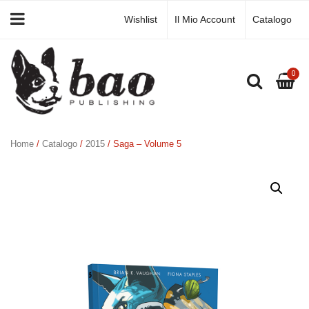
Wishlist
Il Mio Account
Catalogo
0
Home
/
Catalogo
/
2015
/ Saga – Volume 5