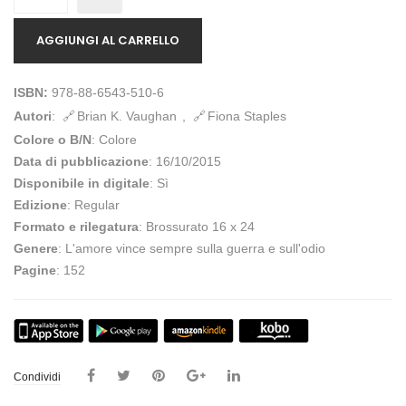
AGGIUNGI AL CARRELLO
ISBN:
978-88-6543-510-6
Autori
:
Brian K. Vaughan
,
Fiona Staples
Colore o B/N
: Colore
Data di pubblicazione
: 16/10/2015
Disponibile in digitale
: Sì
Edizione
: Regular
Formato e rilegatura
: Brossurato 16 x 24
Genere
: L'amore vince sempre sulla guerra e sull'odio
Pagine
: 152
Condividi