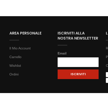
AREA PERSONALE
ISCRIVITI ALLA
NOSTRA NEWSLETTER
Il Mio Account
R
Email
Carrello
P
Wishlist
C
Ordini