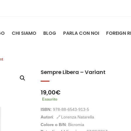
GO
CHI SIAMO
BLOG
PARLA CON NOI
FOREIGN R
nt
Sempre Libera – Variant
19,00
€
Esaurito
ISBN:
978-88-6543-913-5
Autori
:
Lorenza Natarella
Colore o B/N
: Bicromia