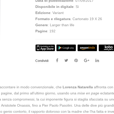
Data di pubblicazione
: 07/09/2017
Disponibile in digitale
: Sì
Edizione
: Variant
Formato e rilegatura
: Cartonato 19 X 26
Genere
: Larger than life
Pagine
: 192
Condividi
 raccontare in modo convenzionale, che
Lorenza Natarella
affronta con
2 pagine, dal primo all’ultimo giorno, usando una
mise en page
eclatante
 senza compromessi, la cui imponente figura si staglia sfacciata su un
Aristotele Onassis, fino a Pier Paolo Pasolini. Una delle dive più grandi d
l suo genio contorto, il rapporto doloroso con la madre che l’ha fatta e in