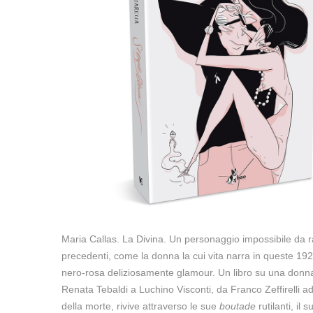
Maria Callas. La Divina. Un personaggio impossibile da
precedenti, come la donna la cui vita narra in queste 19
nero-rosa deliziosamente glamour. Un libro su una donna
Renata Tebaldi a Luchino Visconti, da Franco Zeffirelli ad 
della morte, rivive attraverso le sue
boutade
rutilanti, i