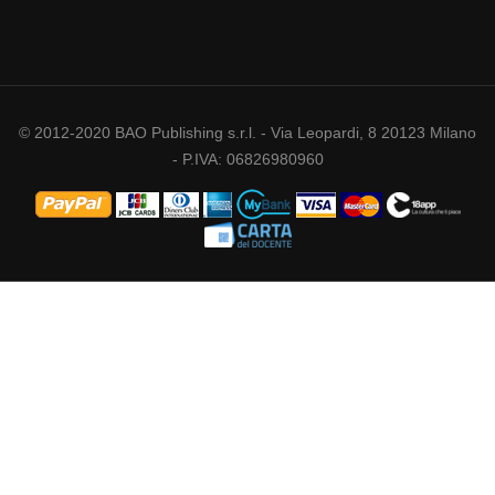
© 2012-2020 BAO Publishing s.r.l. - Via Leopardi, 8 20123 Milano
- P.IVA: 06826980960