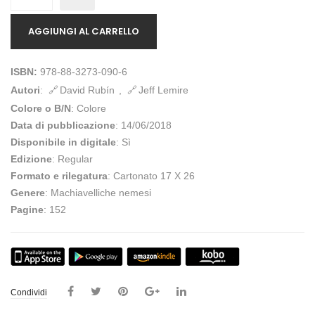
AGGIUNGI AL CARRELLO
ISBN:
978-88-3273-090-6
Autori
:
David Rubín
,
Jeff Lemire
Colore o B/N
: Colore
Data di pubblicazione
: 14/06/2018
Disponibile in digitale
: Sì
Edizione
: Regular
Formato e rilegatura
: Cartonato 17 X 26
Genere
: Machiavelliche nemesi
Pagine
: 152
Condividi