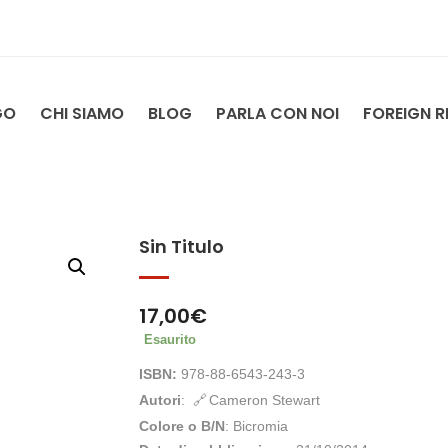
GO
CHI SIAMO
BLOG
PARLA CON NOI
FOREIGN R
Sin Titulo
17,00
€
Esaurito
ISBN:
978-88-6543-243-3
Autori
:
Cameron Stewart
Colore o B/N
: Bicromia