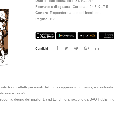
Data di pubblicazione
: 31/10/2014
Formato e rilegatura
: Cartonato 24,5 X 17,5
Genere
: Rispondere a telefoni inesistenti
Pagine
: 168
Condividi
ovato tra gli effetti personali del nonno appena scomparso, e sprofonda
ndo non è reale?
comic degno del miglior David Lynch, ora raccolto da BAO Publishing i