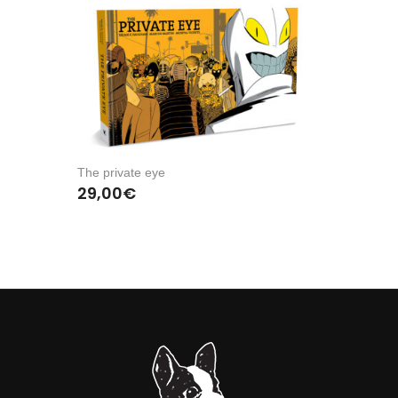
The private eye
29,00
€