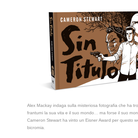
Alex Mackay indaga sulla misteriosa fotografia che ha tr
frantumi la sua vita e il suo mondo… ma forse il suo mo
Cameron Stewart ha vinto un Eisner Award per questo web
bicromia.