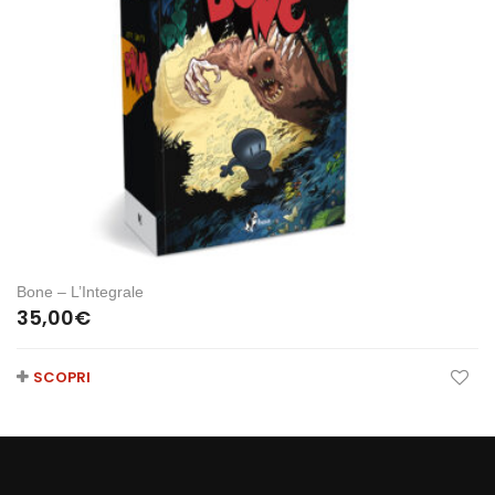
Bone – L’Integrale
35,00
€
SCOPRI