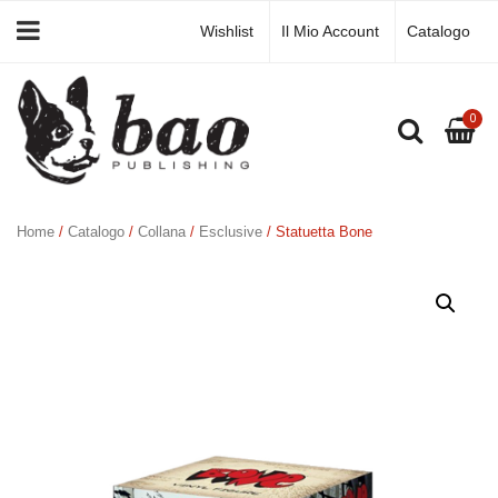
Wishlist
Il Mio Account
Catalogo
0
Home
/
Catalogo
/
Collana
/
Esclusive
/ Statuetta Bone