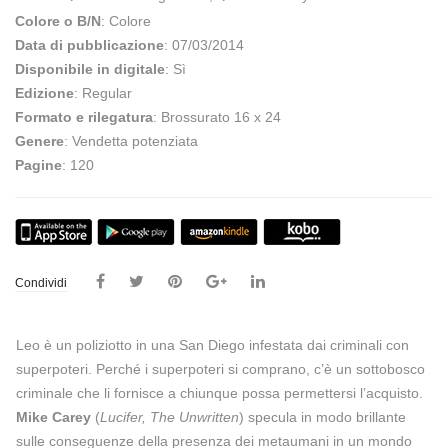
Colore o B/N
: Colore
Data di pubblicazione
: 07/03/2014
Disponibile in digitale
: Sì
Edizione
: Regular
Formato e rilegatura
: Brossurato 16 x 24
Genere
: Vendetta potenziata
Pagine
: 120
Condividi
Leo è un poliziotto in una San Diego infestata dai criminali con
superpoteri. Perché i superpoteri si comprano, c’è un sottobosco
criminale che li fornisce a chiunque possa permettersi l’acquisto.
Mike Carey
(
Lucifer, The Unwritten
) specula in modo brillante
sulle conseguenze della presenza dei metaumani in un mondo