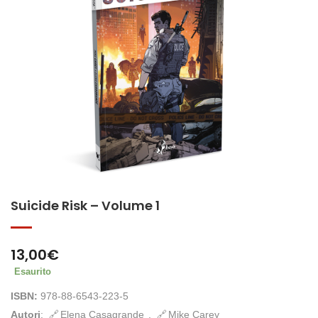
Suicide Risk – Volume 1
13,00
€
Esaurito
ISBN:
978-88-6543-223-5
Autori
:
Elena Casagrande
,
Mike Carey