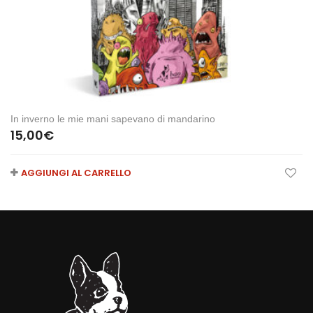
In inverno le mie mani sapevano di mandarino
15,00
€
AGGIUNGI AL CARRELLO