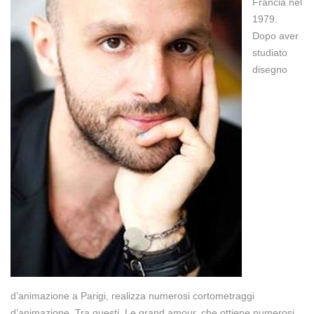
Francia nel
1979.
Dopo aver
studiato
disegno
d’animazione a Parigi, realizza numerosi cortometraggi
d’animazione. Tra questi, Le grand amour, che ottiene numerosi