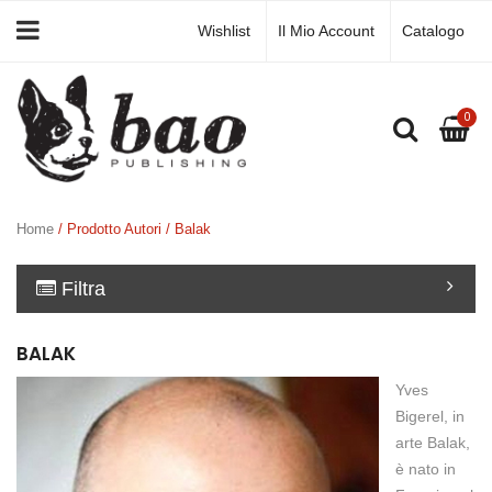
Wishlist
Il Mio Account
Catalogo
0
Home
/ Prodotto Autori / Balak
Filtra
BALAK
Yves
Bigerel, in
arte Balak,
è nato in